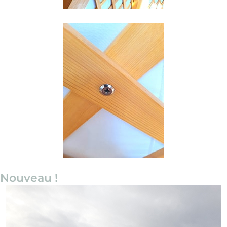
N
o
u
v
e
a
u
!