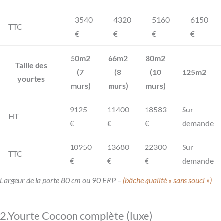
3540
4320
5160
6150
TTC
€
€
€
€
50m2
66m2
80m2
Taille des
(7
(8
(10
125m2
yourtes
murs)
murs)
murs)
9125
11400
18583
Sur
HT
€
€
€
demande
10950
13680
22300
Sur
TTC
€
€
€
demande
Largeur de la porte 80 cm ou 90 ERP –
(bâche qualité « sans souci »)
2.Yourte Cocoon complète (luxe)