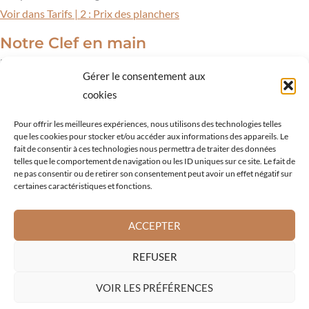
Voir dans Tarifs | 2 : Prix des planchers
Notre Clef en main
Livraison-montage avec notre équipe de monteurs. Une
Gérer le consentement aux
exclusivité ! !
cookies
Voir dans Tarifs | 6 : Prix Livraison montage (clef en main)
Pour offrir les meilleures expériences, nous utilisons des technologies telles
que les cookies pour stocker et/ou accéder aux informations des appareils. Le
fait de consentir à ces technologies nous permettra de traiter des données
Yourte.com depuis 2003
telles que le comportement de navigation ou les ID uniques sur ce site. Le fait de
Près de 90 conteneurs et 1800 yourtes installées
ne pas consentir ou de retirer son consentement peut avoir un effet négatif sur
certaines caractéristiques et fonctions.
ACCEPTER
Copyright © 2026 La yourte mongole
REFUSER
Contact
CGV
VOIR LES PRÉFÉRENCES
Politique de cookies (UE)
Mentions légales
Politique de confidentialité