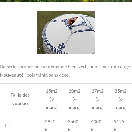
Boiseries orange ou sur demande bleu, vert, jaune, marron, rouge
Nouveauté :
bois teinté sans déco.
15m2
20m2
27m2
35m2
Taille des
(3
(4
(5
(6
yourtes
murs)
murs)
murs)
murs)
2950
3600
4300
5125
HT
€
€
€
€