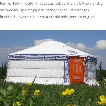
feutres 100% mouton (haute qualité), pare-pluie bâche blanche
décorée 490 gr avec jupe de bâche,chapeau et cordages
bref tout… avec en plus : murs renforcés, serrure et jupe