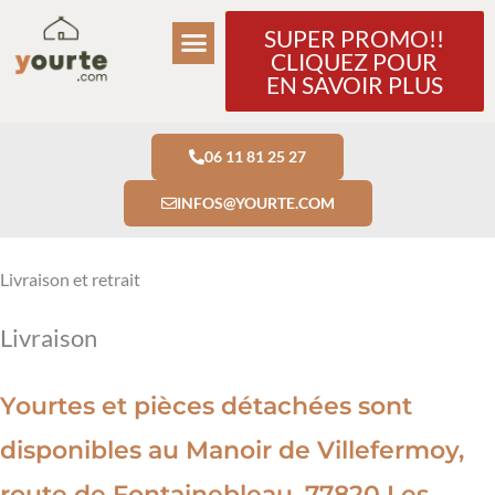
Aller
SUPER PROMO!!
au
CLIQUEZ POUR
contenu
EN SAVOIR PLUS
06 11 81 25 27
INFOS@YOURTE.COM
Livraison et retrait
Livraison
Yourtes et pièces détachées sont
disponibles au Manoir de Villefermoy,
route de Fontainebleau, 77820 Les