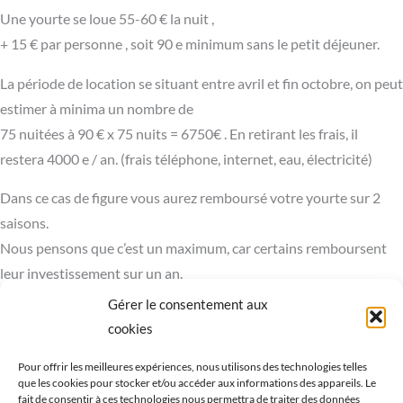
Une yourte se loue 55-60 € la nuit ,
+ 15 € par personne , soit 90 e minimum sans le petit déjeuner.
La période de location se situant entre avril et fin octobre, on peut
estimer à minima un nombre de
75 nuitées à 90 € x 75 nuits = 6750€ . En retirant les frais, il
restera 4000 e / an. (frais téléphone, internet, eau, électricité)
Dans ce cas de figure vous aurez remboursé votre yourte sur 2
saisons.
Nous pensons que c’est un maximum, car certains remboursent
leur investissement sur un an.
Gérer le consentement aux
Quoi qu’il en soit pour votre maison d’hôtes la yourte est un
cookies
moyen de vous démarquer, et attirer vers vous une clientèle
« famille » séduite par ce type d’hébergement.
Pour offrir les meilleures expériences, nous utilisons des technologies telles
que les cookies pour stocker et/ou accéder aux informations des appareils. Le
fait de consentir à ces technologies nous permettra de traiter des données
L’idéal du yourteur (se !!)